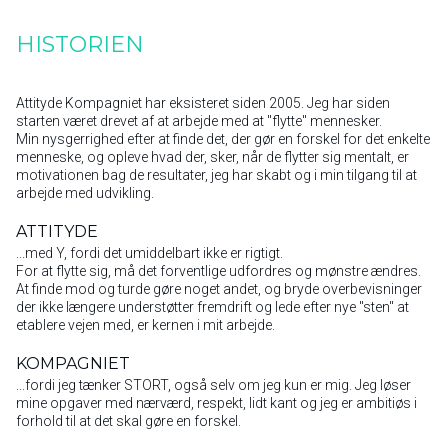
HISTORIEN
Attityde Kompagniet har eksisteret siden 2005. Jeg har siden
starten været drevet af at arbejde med at "flytte" mennesker.
Min nysgerrighed efter at finde det, der gør en forskel for det enkelte
menneske, og opleve hvad der, sker, når de flytter sig mentalt, er
motivationen bag de resultater, jeg har skabt og i min tilgang til at
arbejde med udvikling.
ATTITYDE
...med Y, fordi det umiddelbart ikke er rigtigt.
For at flytte sig, må det forventlige udfordres og mønstre ændres.
At finde mod og turde gøre noget andet, og bryde overbevisninger
der ikke længere understøtter fremdrift og lede efter nye "sten" at
etablere vejen med, er kernen i mit arbejde.
KOMPAGNIET
...fordi jeg tænker STORT, også selv om jeg kun er mig. Jeg løser
mine opgaver med nærværd, respekt, lidt kant og jeg er ambitiøs i
forhold til at det skal gøre en forskel.