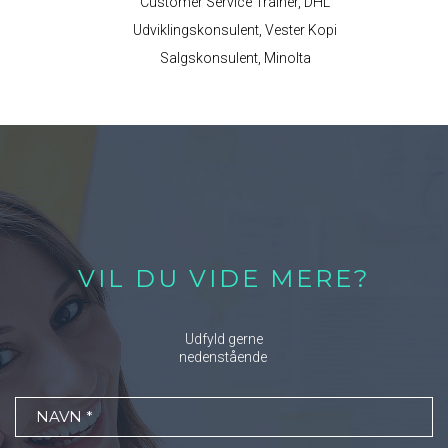
Customer Service Trainer, DHL
Udviklingskonsulent, Vester Kopi
Salgskonsulent, Minolta
VIL DU VIDE MERE?
Udfyld gerne
nedenstående