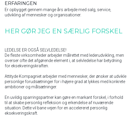
ERFARINGEN
Er opbygget gennem mange års arbejde med salg, service,
udvikling af mennesker og organisationer.
HER GØR JEG EN SÆRLIG FORSKEL
LEDELSE ER OGSÅ SELVLEDELSE!
De fleste virksomheder arbejder målrettet med lederudvikling, men
overser ofte det afgørende element i, at selvledelse har betydning
for eksekveringskraften.
Attityde Kompagniet arbejder med mennesker, der ønsker at udvikle
personlige forudsætninger for i højere grad at lykkes med konkrete
ambitioner og målsætninger.
En uvildig sparringspartner kan gøre en markant forskel, i forhold
til at skabe personlig refleksion og erkendelse af nuværende
situation. Dette vil bane vejen for en accelereret personlig
eksekveringskraft.