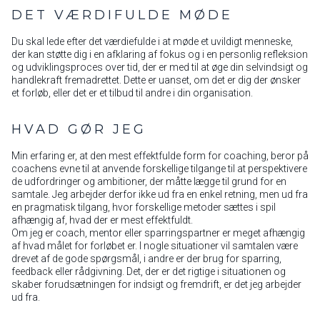
DET VÆRDIFULDE MØDE
Du skal lede efter det værdiefulde i at møde et uvildigt menneske,
der kan støtte dig i en afklaring af fokus og i en personlig refleksion
og udviklingsproces over tid, der er med til at øge din selvindsigt og
handlekraft fremadrettet. Dette er uanset, om det er dig der ønsker
et forløb, eller det er et tilbud til andre i din organisation.
HVAD GØR JEG
Min erfaring er, at den mest effektfulde form for coaching, beror på
coachens evne til at anvende forskellige tilgange til at perspektivere
de udfordringer og ambitioner, der måtte lægge til grund for en
samtale. Jeg arbejder derfor ikke ud fra en enkel retning, men ud fra
en pragmatisk tilgang, hvor forskellige metoder sættes i spil
afhængig af, hvad der er mest effektfuldt.
Om jeg er coach, mentor eller sparringspartner er meget afhængig
af hvad målet for forløbet er. I nogle situationer vil samtalen være
drevet af de gode spørgsmål, i andre er der brug for sparring,
feedback eller rådgivning. Det, der er det rigtige i situationen og
skaber forudsætningen for indsigt og fremdrift, er det jeg arbejder
ud fra.